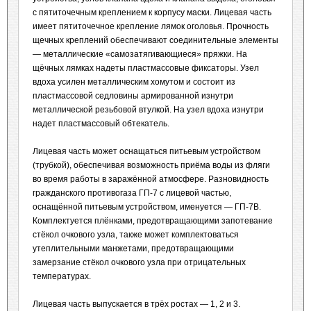
с пятиточечным креплением к корпусу маски. Лицевая часть
имеет пятиточечное крепление лямок оголовья. Прочность
щечных креплений обеспечивают соединительные элементы
— металлические «самозатягивающиеся» пряжки. На
щёчных лямках надеты пластмассовые фиксаторы. Узел
вдоха усилен металлическим хомутом и состоит из
пластмассовой седловины армированной изнутри
металлической резьбовой втулкой. На узел вдоха изнутри
надет пластмассовый обтекатель.
Лицевая часть может оснащаться питьевым устройством
(трубкой), обеспечивая возможность приёма воды из фляги
во время работы в заражённой атмосфере. Разновидность
гражданского противогаза ГП-7 с лицевой частью,
оснащённой питьевым устройством, именуется — ГП-7В.
Комплектуется плёнками, предотвращающими запотевание
стёкол очкового узла, также может комплектоваться
утеплительными манжетами, предотвращающими
замерзание стёкол очкового узла при отрицательных
температурах.
Лицевая часть выпускается в трёх ростах — 1, 2 и 3.