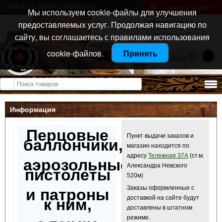
Войти
или
зарегистрироваться
Товаров: 0 (0
)
p
Мы используем cookie-файлы для улучшения
Санкт-Петербург
предоставляемых услуг. Продолжая навигацию по
ул. Тележная 37 лит А
+7 (911) 021-04-08
сайту, вы соглашаетесь с правилами использования
+7 (812) 921-73-50
cookie-файлов.
Принять
Открыть меню
Информация
Перцовые
Пункт выдачи заказов и
баллончики,
магазин находится по
адресу
Тележная 37А
(ст.м.
аэрозольные
Александра Невского
пистолеты
520м)
Заказы оформленные с
и патроны
доставкой на сайте будут
к ним,
доставлены в штатном
режиме.