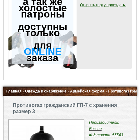
а так же
холостые
Открыть карту проезда ►
патроны
доступны
только
для
ONLINE
заказа
Главная
Одежда и снаряжение
Армейская форма
Противогаз граж
»
»
»
Свернуть ▲
Противогаз гражданский ГП-7 с хранения
размер 3
Производитель:
Россия
Код товара: 55543-