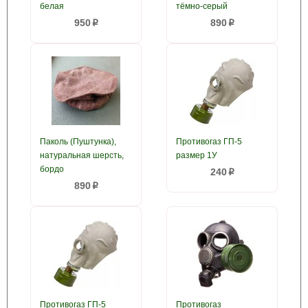
белая
тёмно-серый
950
890
p
p
Паколь (Пуштунка),
Противогаз ГП-5
натуральная шерсть,
размер 1У
бордо
240
p
890
p
Противогаз ГП-5
Противогаз