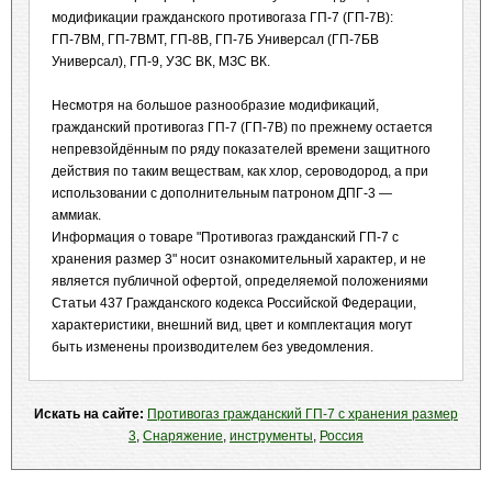
модификации гражданского противогаза ГП-7 (ГП-7В):
ГП-7ВМ, ГП-7ВМТ, ГП-8В, ГП-7Б Универсал (ГП-7БВ
Универсал), ГП-9, УЗС ВК, МЗС ВК.
Несмотря на большое разнообразие модификаций,
гражданский противогаз ГП-7 (ГП-7В) по прежнему остается
непревзойдённым по ряду показателей времени защитного
действия по таким веществам, как хлор, сероводород, а при
использовании с дополнительным патроном ДПГ-3 —
аммиак.
Информация о товаре "Противогаз гражданский ГП-7 с
хранения размер 3" носит ознакомительный характер, и не
является публичной офертой, определяемой положениями
Статьи 437 Гражданского кодекса Российской Федерации,
характеристики, внешний вид, цвет и комплектация могут
быть изменены производителем без уведомления.
Искать на сайте:
Противогаз гражданский ГП-7 с хранения размер
3
,
Снаряжение
,
инструменты
,
Россия