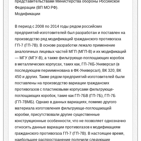
представительствами Министерства обороны Российской
Федерации (ВП МО РФ).
Модификации
В период с 2008 по 2014 годы рядом российских
предприятий-изготовителей был разработан и поставлен на
производство ряд модификаций гражданского противогаза
ГП-7 (ГП-7В). В основе разработки лежало применение
аналогичных лицевых частей МГП (МГП-В) и их модификаций
— МГУ (МГУ-В), а также фильтрующе-поглощающих коробок
в металлических корпусах, таких как, ГП-7КБ-Универсал (в
последующем периименована в ФК-Универсал), ВК 320, ВК
450 и других. Также рядом предприятий-изготовителей были
поставлены на производство вариации гражданских
противогазов с пластиковыми корпусами фильтрующе-
поглощающих коробок, такие как ГП-7БВ (ГП-7Б), ГП-7Б
(ГП-7ВМБ). Однако в данных вариациях, помимо другого
материала изготовления фильтрующе-поглощающей
коробки, присутствовали другие существенные
конструкционные особенности, что не позволяет однозначно
относить данные вариации противогазов к модификациям
гражданского противогаза ГП-7 (ГП-7В). В настоящее время,
наибольшее распространение получили следующие