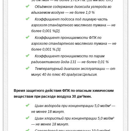
30 дм³/мин — не более 176,4 Па. (18 мм вод. ст.)
Объёмное содержание диоксида углерода во
вдыхаемом воздухе — не более 1,0 %
Коэффициент подсоса под лицевую часть
аэрозоля стандартного масляного тумана — не
более 0,001 %[2].
Коэффициент проницаемости ФПК по
аэрозолю стандартного масляного тумана — не
более 0,001 %.[3].
Коэффициент проницаемости по парам
радиоактивного йода-131 — не более 0,01 %
Температурный диапазон эксплуатации — от
минус 40 до плюс 40 градусов Цельсия.
Время защитного действия ФПК по опасным химическим
веществам при расходе воздуха 30 дм³/мин.
Циан водорода при концентрации 5,0 мг/дм³ —
не менее 18 минут.
Циан хлористый при концентрации 5,0 мг/дм³
— не менее 18 минут.