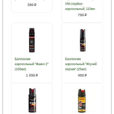
УМ струйно-
390
p
аэрозольный, 110мл
790
p
Баллончик
Баллончик
аэрозольный "Факел 2"
аэрозольный "Жгучий
(100мл)
перчик" (25мл)
1 090
490
p
p