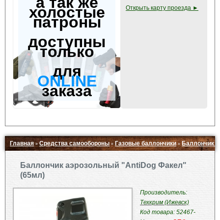
а так же
холостые
Открыть карту проезда ►
патроны
доступны
только
для
ONLINE
заказа
Главная
Средства самообороны
Газовые баллончики
Баллончик а
»
»
»
Свернуть ▲
Баллончик аэрозольный "AntiDog Факел"
(65мл)
Производитель:
Техкрим (Ижевск)
Код товара: 52467-