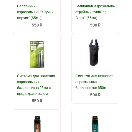
Баллончик
Баллончик аэрозольно-
аэрозольный "Жгучий
струйный "AntiDog
перчик" (65мл)
Black" (65мл)
550
590
p
p
Система для ношения
Система для ношения
аэрозольных
аэрозольных
баллончиков 25мл с
баллончиков 650мл
предохранителем
590
p
550
p