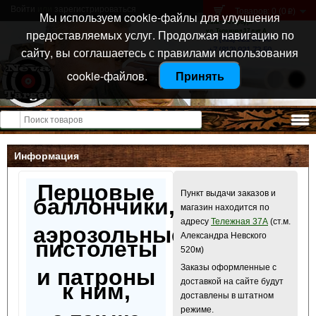
Войти
или
зарегистрироваться
Товаров: 0 (0
)
p
Мы используем cookie-файлы для улучшения
Санкт-Петербург
предоставляемых услуг. Продолжая навигацию по
ул. Тележная 37 лит А
+7 (911) 021-04-08
сайту, вы соглашаетесь с правилами использования
+7 (812) 921-73-50
cookie-файлов.
Принять
Открыть меню
Информация
Перцовые
Пункт выдачи заказов и
баллончики,
магазин находится по
адресу
Тележная 37А
(ст.м.
аэрозольные
Александра Невского
пистолеты
520м)
Заказы оформленные с
и патроны
доставкой на сайте будут
к ним,
доставлены в штатном
режиме.