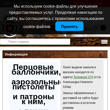
Войти
или
зарегистрироваться
Товаров: 0 (0
)
p
Мы используем cookie-файлы для улучшения
Санкт-Петербург
предоставляемых услуг. Продолжая навигацию по
ул. Тележная 37 лит А
+7 (911) 021-04-08
сайту, вы соглашаетесь с правилами использования
+7 (812) 921-73-50
cookie-файлов.
Принять
Открыть меню
Информация
Перцовые
Пункт выдачи заказов и
баллончики,
магазин находится по
адресу
Тележная 37А
(ст.м.
аэрозольные
Александра Невского
пистолеты
520м)
Заказы оформленные с
и патроны
доставкой на сайте будут
к ним,
доставлены в штатном
режиме.