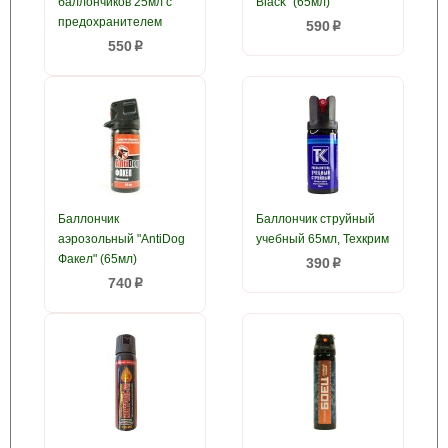
баллончиков 25мл с
Black" (65мл)
предохранителем
590
p
550
p
Баллончик
Баллончик струйный
аэрозольный "AntiDog
учебный 65мл, Техкрим
Факел" (65мл)
390
p
740
p