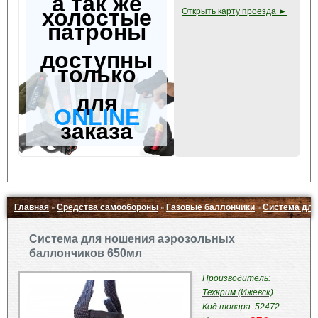
а так же
холостые
Открыть карту проезда ►
патроны
доступны
только
для
ONLINE
заказа
Главная
Средства самообороны
Газовые баллончики
Система для
»
»
»
Свернуть ▲
Система для ношения аэрозольных
баллончиков 650мл
Производитель:
Техкрим (Ижевск)
Код товара: 52472-