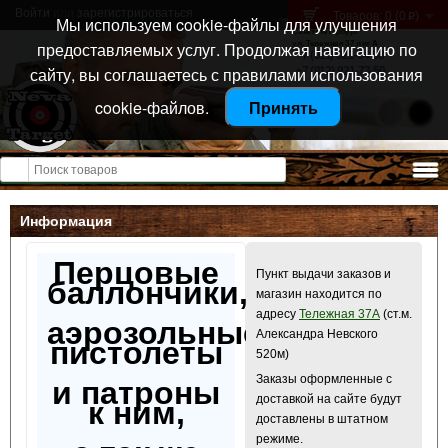
Войти
или
зарегистрироваться
Товаров: 0 (0
)
p
Мы используем cookie-файлы для улучшения
Санкт-Петербург
предоставляемых услуг. Продолжая навигацию по
ул. Тележная 37 лит А
+7 (911) 021-04-08
сайту, вы соглашаетесь с правилами использования
+7 (812) 921-73-50
cookie-файлов.
Принять
Открыть меню
Информация
Перцовые
Пункт выдачи заказов и
баллончики,
магазин находится по
адресу
Тележная 37А
(ст.м.
аэрозольные
Александра Невского
пистолеты
520м)
Заказы оформленные с
и патроны
доставкой на сайте будут
к ним,
доставлены в штатном
режиме.