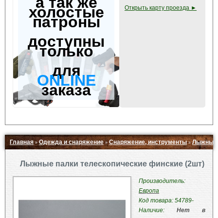
а так же
холостые
Открыть карту проезда ►
патроны
доступны
только
для
ONLINE
заказа
Главная
Одежда и снаряжение
Снаряжение, инструменты
Лыжные 
»
»
»
Свернуть ▲
Лыжные палки телескопические финские (2шт)
Производитель:
Европа
Код товара: 54789-
Наличие:
Нет в