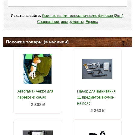
Искать на сайте:
Лыжные палки телескопические финские (2шт)
,
Снаряжение
,
инструменты
,
Европа
Похожие товары (в наличии)
Автогамак Vektor для
Набор для выживания
перевозки собак
11 предметов в сумке
на пояс
2 308
p
2 363
p