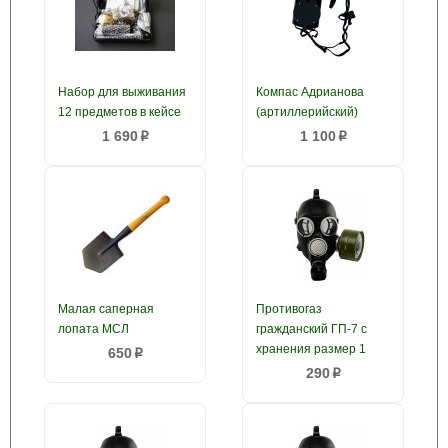
Набор для выживания
Компас Адрианова
12 предметов в кейсе
(артиллерийский)
1 690
1 100
p
p
Малая саперная
Противогаз
лопата МСЛ
гражданский ГП-7 с
хранения размер 1
650
p
290
p