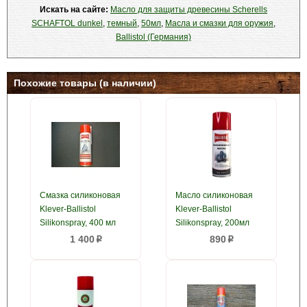
Искать на сайте:
Масло для защиты древесины Scherells
SCHAFTOL dunkel
,
темный
,
50мл
,
Масла и смазки для оружия
,
Ballistol (Германия)
Похожие товары (в наличии)
Смазка силиконовая
Масло силиконовая
Klever-Ballistol
Klever-Ballistol
Silikonspray, 400 мл
Silikonspray, 200мл
1 400
890
p
p