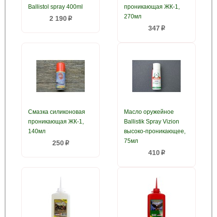
Ballistol spray 400ml
проникающая ЖК-1,
270мл
2 190
p
347
p
Смазка силиконовая
Масло оружейное
проникающая ЖК-1,
Ballistik Spray Vizion
140мл
высоко-проникающее,
75мл
250
p
410
p