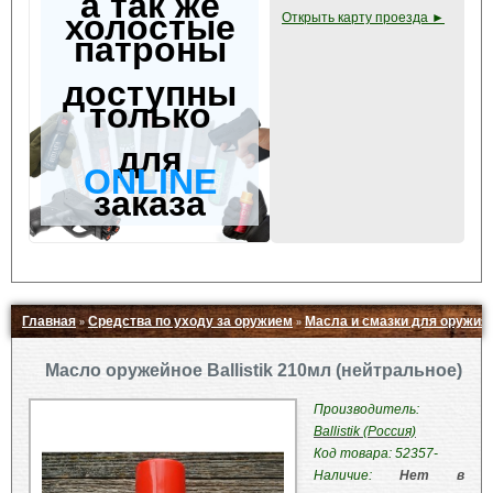
а так же
холостые
Открыть карту проезда ►
патроны
доступны
только
для
ONLINE
заказа
Главная
Средства по уходу за оружием
Масла и смазки для оружия
»
»
Свернуть ▲
Масло оружейное Ballistik 210мл (нейтральное)
Производитель:
Ballistik (Россия)
Код товара: 52357-
Наличие:
Нет в