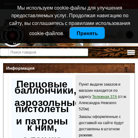
Войти
или
зарегистрироваться
Товаров: 0 (0
)
p
Мы используем cookie-файлы для улучшения
Санкт-Петербург
предоставляемых услуг. Продолжая навигацию по
ул. Тележная 37 лит А
+7 (911) 021-04-08
сайту, вы соглашаетесь с правилами использования
+7 (812) 921-73-50
cookie-файлов.
Принять
Открыть меню
Информация
Перцовые
Пункт выдачи заказов и
баллончики,
магазин находится по
адресу
Тележная 37А
(ст.м.
аэрозольные
Александра Невского
пистолеты
520м)
Заказы оформленные с
и патроны
доставкой на сайте будут
к ним,
доставлены в штатном
режиме.