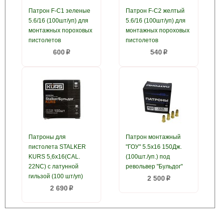
Патрон F-C1 зеленые
Патрон F-C2 желтый
5.6/16 (100шт/уп) для
5.6/16 (100шт/уп) для
монтажных пороховых
монтажных пороховых
пистолетов
пистолетов
600
540
p
p
Патроны для
Патрон монтажный
пистолета STALKER
"ГОУ" 5.5х16 150Дж.
KURS 5,6х16(CAL.
(100шт./уп.) под
22NC) c латунной
револьвер "Бульдог"
гильзой (100 шт/уп)
2 500
p
2 690
p