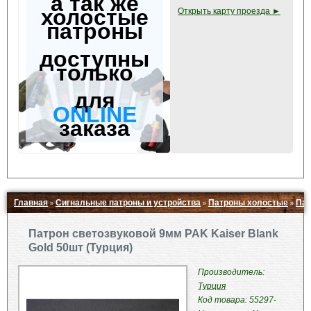
а так же
холостые
Открыть карту проезда ►
патроны
доступны
только
для
ONLINE
заказа
Главная
Сигнальные патроны и устройства
Патроны холостые
Пат
»
»
»
Свернуть ▲
Патрон светозвуковой 9мм PAK Kaiser Blank
Gold 50шт (Турция)
Производитель:
Турция
Код товара: 55297-