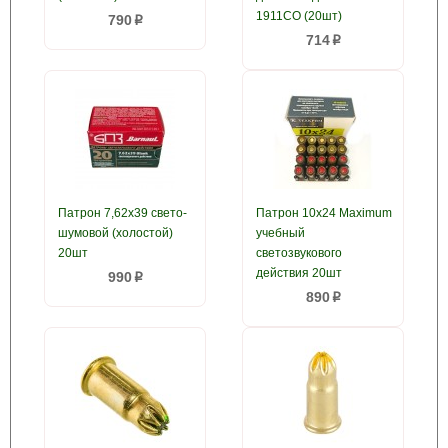
1911СО (20шт)
790
p
714
p
Патрон 7,62x39 свето-
Патрон 10х24 Maximum
шумовой (холостой)
учебный
20шт
светозвукового
действия 20шт
990
p
890
p