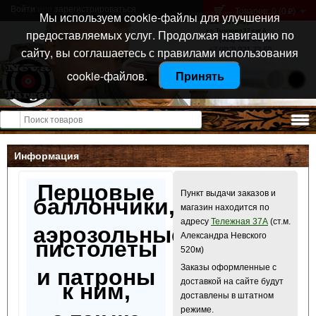
Войти
или
зарегистрироваться
Товаров: 0 (0
)
p
Мы используем cookie-файлы для улучшения
Санкт-Петербург
предоставляемых услуг. Продолжая навигацию по
ул. Тележная 37 лит А
+7 (911) 021-04-08
сайту, вы соглашаетесь с правилами использования
+7 (812) 921-73-50
cookie-файлов.
Принять
Открыть меню
Информация
Перцовые
Пункт выдачи заказов и
баллончики,
магазин находится по
адресу
Тележная 37А
(ст.м.
аэрозольные
Александра Невского
пистолеты
520м)
Заказы оформленные с
и патроны
доставкой на сайте будут
к ним,
доставлены в штатном
режиме.