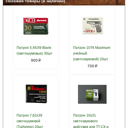
Похожие товары (в наличии)
Патрон 5,45/39 Blank
Патрон 10ТК Maximum
(светошумовые) 30шт
учебный
(светозвуковой) 20шт
900
p
700
p
Патрон 7,62x39
Патрон 10х31
светошумовой
светозвукового
(TulAmmo) 20шт
действия для ТТ-СХ и