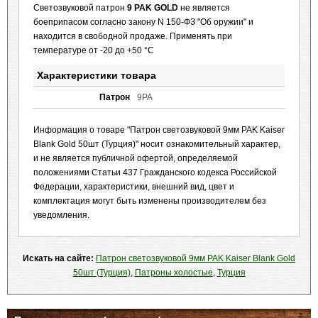
Светозвуковой патрон
9 РАK GOLD
не является
боеприпасом согласно закону N 150-ФЗ "Об оружии" и
находится в свободной продаже.
Применять при
температуре от -20 до +50 °С
Характеристики товара
Патрон
9PA
Информация о товаре "Патрон светозвуковой 9мм PAK Kaiser
Blank Gold 50шт (Турция)" носит ознакомительный характер,
и не является публичной офертой, определяемой
положениями Статьи 437 Гражданского кодекса Российской
Федерации, характеристики, внешний вид, цвет и
комплектация могут быть изменены производителем без
уведомления.
Искать на сайте:
Патрон светозвуковой 9мм PAK Kaiser Blank Gold
50шт (Турция)
,
Патроны холостые
,
Турция