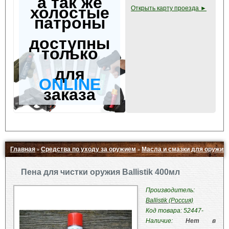
а так же
холостые
Открыть карту проезда ►
патроны
доступны
только
для
ONLINE
заказа
Главная
Средства по уходу за оружием
Масла и смазки для оружия
»
»
Свернуть ▲
Пена для чистки оружия Ballistik 400мл
Производитель:
Ballistik (Россия)
Код товара: 52447-
Наличие:
Нет в