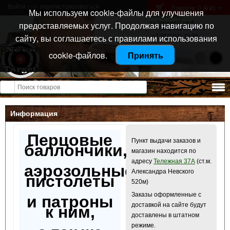
Войти
или
зарегистрироваться
Товаров: 0 (0
)
p
Мы используем cookie-файлы для улучшения
Санкт-Петербург
предоставляемых услуг. Продолжая навигацию по
ул. Тележная 37 лит А
+7 (911) 021-04-08
сайту, вы соглашаетесь с правилами использования
+7 (812) 921-73-50
cookie-файлов.
Принять
Открыть меню
Информация
Перцовые
Пункт выдачи заказов и
баллончики,
магазин находится по
адресу
Тележная 37А
(ст.м.
аэрозольные
Александра Невского
пистолеты
520м)
Заказы оформленные с
и патроны
доставкой на сайте будут
к ним,
доставлены в штатном
режиме.