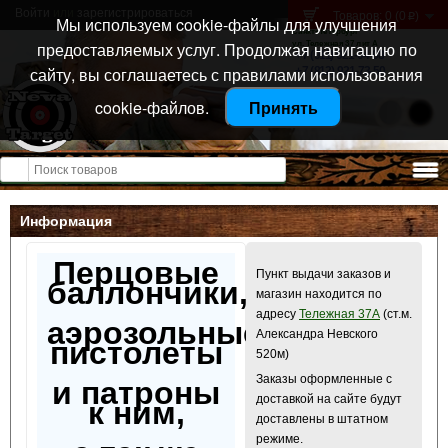
Войти
или
зарегистрироваться
Товаров: 0 (0
)
p
Мы используем cookie-файлы для улучшения
Санкт-Петербург
предоставляемых услуг. Продолжая навигацию по
ул. Тележная 37 лит А
+7 (911) 021-04-08
сайту, вы соглашаетесь с правилами использования
+7 (812) 921-73-50
cookie-файлов.
Принять
Открыть меню
Информация
Перцовые
Пункт выдачи заказов и
баллончики,
магазин находится по
адресу
Тележная 37А
(ст.м.
аэрозольные
Александра Невского
пистолеты
520м)
Заказы оформленные с
и патроны
доставкой на сайте будут
к ним,
доставлены в штатном
режиме.