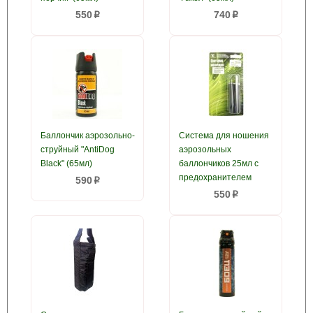
550
740
p
p
Баллончик аэрозольно-
Система для ношения
струйный "AntiDog
аэрозольных
Black" (65мл)
баллончиков 25мл с
предохранителем
590
p
550
p