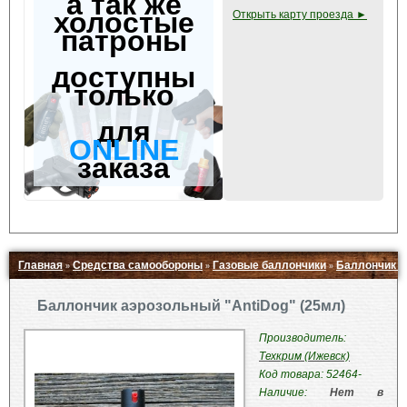
а так же
холостые
Открыть карту проезда ►
патроны
доступны
только
для
ONLINE
заказа
Главная
Средства самообороны
Газовые баллончики
Баллончик а
»
»
»
Свернуть ▲
Баллончик аэрозольный "AntiDog" (25мл)
Производитель:
Техкрим (Ижевск)
Код товара: 52464-
Наличие:
Нет в