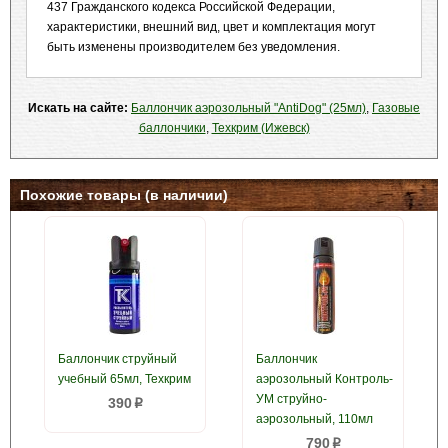
437 Гражданского кодекса Российской Федерации,
характеристики, внешний вид, цвет и комплектация могут
быть изменены производителем без уведомления.
Искать на сайте:
Баллончик аэрозольный "AntiDog" (25мл)
,
Газовые
баллончики
,
Техкрим (Ижевск)
Похожие товары (в наличии)
Баллончик струйный
Баллончик
учебный 65мл, Техкрим
аэрозольный Контроль-
УМ струйно-
390
p
аэрозольный, 110мл
790
p