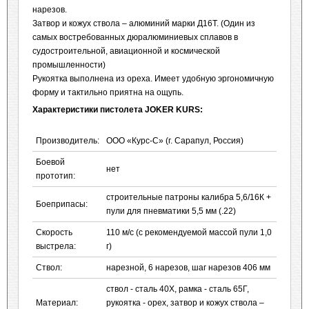
нарезов.
Затвор и кожух ствола – алюминий марки Д16Т. (Один из
самых востребованных дюралюминиевых сплавов в
судостроительной, авиационной и космической
промышленности)
Рукоятка выполнена из ореха. Имеет удобную эргономичную
форму и тактильно приятна на ощупь.
Характеристики пистолета JOKER KURS:
Производитель:
ООО «Курс-С» (г. Сарапул, Россия)
Боевой
нет
прототип:
строительные патроны калибра 5,6/16К +
Боеприпасы:
пули для пневматики 5,5 мм (.22)
Скорость
110 м/с (с рекомендуемой массой пули 1,0
выстрела:
г)
Ствол:
нарезной, 6 нарезов, шаг нарезов 406 мм
ствол - сталь 40Х, рамка - сталь 65Г,
Материал:
рукоятка - орех, затвор и кожух ствола –