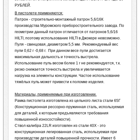
РУБЛЕЙ.
В пистолете применяются:
Патрон - строительно-монтажный патрон 5,6/16К
производства Муромского приборостроительного завода. По
геометрии данный патрон отличается от патронов 5,6/16
HILTI, поэтому использование HILTI в Джокере невозможно.
Пуля - свинцовая, диаметром 5,5 мм. Рекомендуемый вес
пули 0,62 г -0,68 г. При данном весе пули достигается
максимальная дальность и точность выстрела.
Использование пуль весом более 1 г не рекомендуется, т.к.
резко снижается точность выстрела и увеличивается
нагрузка на элементы конструкции. Частое использование
тяжёлых пуль может привести к поломке изделия.
Материалы, применяемые при изготовлении.
Рамка пистолета изготовлена из цельного листа стали 65Г
(Конструкционная рессорно-пружинная сталь, используемая
для деталей, к которым предъявляются требования
повышенной износостойкости).
Ствол калибра 22LR изготовлен из стали 40Х - это
конструкционная легированная сталь, используемая при
производстве деталей повышенной прочности. Имеет 6