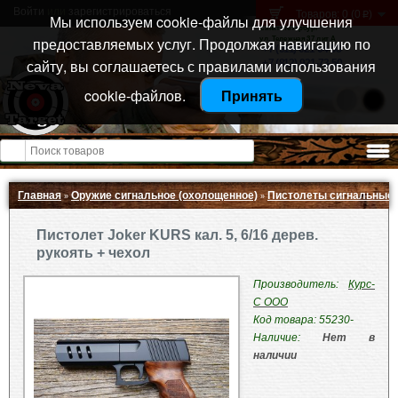
Войти
или
зарегистрироваться
Товаров: 0 (0
)
p
Мы используем cookie-файлы для улучшения
Санкт-Петербург
предоставляемых услуг. Продолжая навигацию по
ул. Тележная 37 лит А
+7 (911) 021-04-08
сайту, вы соглашаетесь с правилами использования
+7 (812) 921-73-50
cookie-файлов.
Принять
Открыть меню
Главная
Оружие сигнальное (охолощенное)
Пистолеты сигнальные
»
»
Пистолет Joker KURS кал. 5, 6/16 дерев.
рукоять + чехол
Производитель:
Курс-
С ООО
Код товара: 55230-
Наличие:
Нет в
наличии