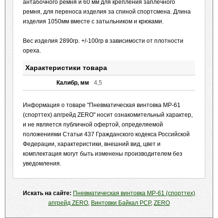
антабочного ремня и 60 мм для крепления заплечного
ремня, для переноса изделия за спиной спортсмена. Длина
изделия 1050мм вместе с затыльником и крюками.
Вес изделия 2890гр. +/-100гр в зависимости от плотности
ореха.
Характеристики товара
Калибр, мм
4,5
Информация о товаре "Пневматическая винтовка МР-61
(спорттех) апгрейд ZERO" носит ознакомительный характер,
и не является публичной офертой, определяемой
положениями Статьи 437 Гражданского кодекса Российской
Федерации, характеристики, внешний вид, цвет и
комплектация могут быть изменены производителем без
уведомления.
Искать на сайте:
Пневматическая винтовка МР-61 (спорттех)
апгрейд ZERO
,
Винтовки Байкал PCP
,
ZERO