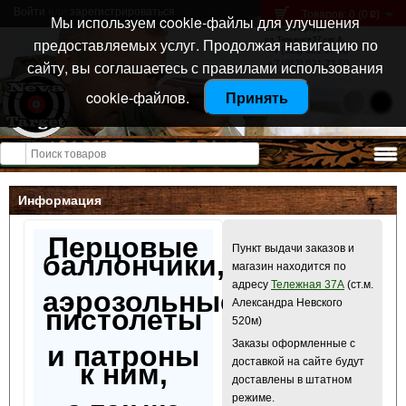
Войти
или
зарегистрироваться
Товаров: 0 (0
)
p
Мы используем cookie-файлы для улучшения
Санкт-Петербург
предоставляемых услуг. Продолжая навигацию по
ул. Тележная 37 лит А
+7 (911) 021-04-08
сайту, вы соглашаетесь с правилами использования
+7 (812) 921-73-50
cookie-файлов.
Принять
Открыть меню
Информация
Перцовые
Пункт выдачи заказов и
баллончики,
магазин находится по
адресу
Тележная 37А
(ст.м.
аэрозольные
Александра Невского
пистолеты
520м)
Заказы оформленные с
и патроны
доставкой на сайте будут
к ним,
доставлены в штатном
режиме.