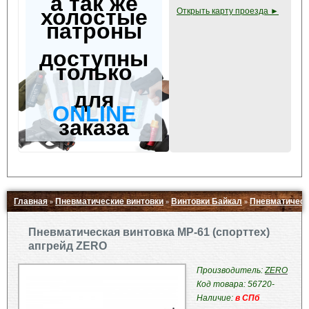
а так же
холостые
Открыть карту проезда ►
патроны
доступны
только
для
ONLINE
заказа
Главная
Пневматические винтовки
Винтовки Байкал
Пневматическа
»
»
»
Свернуть ▲
Пневматическая винтовка МР-61 (спорттех)
апгрейд ZERO
Производитель:
ZERO
Код товара: 56720-
Наличие:
в СПб