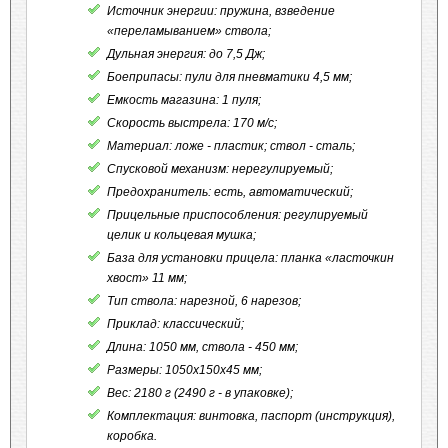
Источник энергии: пружина, взведение
«переламыванием» ствола;
Дульная энергия: до 7,5 Дж;
Боеприпасы: пули для пневматики 4,5 мм;
Емкость магазина: 1 пуля;
Скорость выстрела: 170 м/с;
Материал: ложе - пластик; ствол - сталь;
Спусковой механизм:
нерегулируемый;
Предохранитель:
есть, автоматический;
Прицельные приспособления: регулируемый
целик и кольцевая мушка;
База для установки прицела:
планка «ласточкин
хвост» 11 мм;
Тип ствола:
нарезной, 6 нарезов;
Приклад: классический;
Длина: 1050 мм, ствола - 450 мм;
Размеры: 1050х150х45 мм;
Вес: 2180 г (2490 г - в упаковке);
Комплектация: винтовка, паспорт (инструкция),
коробка.