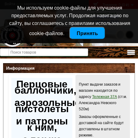
Войти
или
зарегистрироваться
Товаров: 0 (0
)
p
Мы используем cookie-файлы для улучшения
Санкт-Петербург
предоставляемых услуг. Продолжая навигацию по
ул. Тележная 37 лит А
+7 (911) 021-04-08
сайту, вы соглашаетесь с правилами использования
+7 (812) 921-73-50
cookie-файлов.
Принять
Открыть меню
Информация
Перцовые
Пункт выдачи заказов и
баллончики,
магазин находится по
адресу
Тележная 37А
(ст.м.
аэрозольные
Александра Невского
пистолеты
520м)
Заказы оформленные с
и патроны
доставкой на сайте будут
к ним,
доставлены в штатном
режиме.