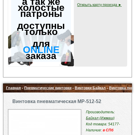
а так же
холостые
Открыть карту проезда ►
патроны
доступны
только
для
ONLINE
заказа
Главная
Пневматические винтовки
Винтовки Байкал
Винтовка пне
»
»
»
Свернуть ▲
Винтовка пневматическая МР-512-52
Производитель:
Байкал (Ижмаш)
Код товара: 54177-
Наличие:
в СПб