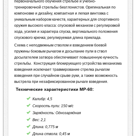
первоначального обучения стрельбе и учебно-
тренировочной стрельбы биатлонистов. Оригинальная по
компоновке и дизайну, компактная и легкая винтовка с
уникальным набором качеств, характерных для спортивного
оружия высокого класса: спусковой механизм с регулировкой
хода, усилия и характера спуска, вертикального положения
спускового крючка; регулируемая длина приклада.
Схема с неподвижным стволом и взведением боевой
пружины боковым рычагом и досылание пули в ствол
досылателем затвора обеспечивают повышенную кучность
стрельбы. Конструкция блокирующего устройства механизма
взведения исключает травмирование стрелка рычагом
взведения при случайном срыве руки, а также возможность
выстрела при незафиксированном рычаге взведения.
Технические характеристики МР-60:
Калибр: 4,5
Cкорость пули: 150 м/с
Зарядность: Однозарядная
Вес: 2,1
Длина: 0,775 м
Длина ствола: 0,45 м