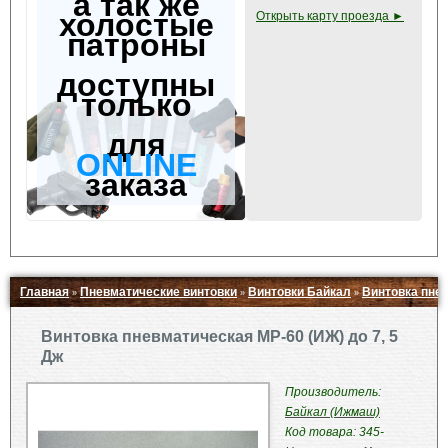
а так же
холостые
Открыть карту проезда ►
патроны
доступны
только
для
ONLINE
заказа
Главная
Пневматические винтовки
Винтовки Байкал
Винтовка пнев
»
»
»
Свернуть ▲
Винтовка пневматическая МР-60 (ИЖ) до 7, 5
Дж
Производитель:
Байкал (Ижмаш)
Код товара: 345-