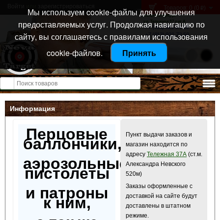
Войти
или
зарегистрироваться
Товаров: 0 (0
)
p
Мы используем cookie-файлы для улучшения
Санкт-Петербург
предоставляемых услуг. Продолжая навигацию по
ул. Тележная 37 лит А
+7 (911) 021-04-08
сайту, вы соглашаетесь с правилами использования
+7 (812) 921-73-50
cookie-файлов.
Принять
Открыть меню
Информация
Перцовые
Пункт выдачи заказов и
баллончики,
магазин находится по
адресу
Тележная 37А
(ст.м.
аэрозольные
Александра Невского
пистолеты
520м)
Заказы оформленные с
и патроны
доставкой на сайте будут
к ним,
доставлены в штатном
режиме.